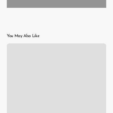
You May Also Like
Empowering
Individuals
for
Professional
Growth