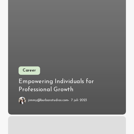
Career
Empowering Individuals for
Professional Growth
jimmy@burbanstudios.com
7 juli 2023
Unveil
all
the