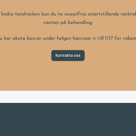
 lindra tandvärken kan du ta receptfria smärtstillande värktab
väntan på behandling.
har akuta besvär under helgen hänvisar vi till 1177 för vidare
Kontakta oss