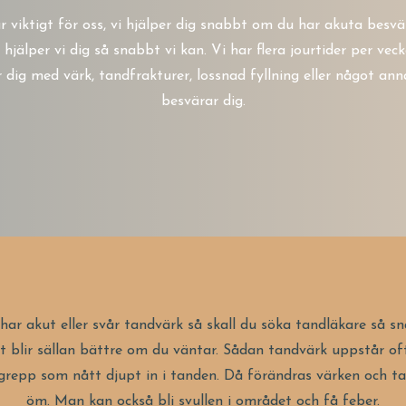
är viktigt för oss, vi hjälper dig snabbt om du har akuta besvä
hjälper vi dig så snabbt vi kan. Vi har flera jourtider per veck
r dig med värk, tandfrakturer, lossnad fyllning eller något an
besvärar dig.
ar akut eller svår tandvärk så skall du söka tandläkare så s
et blir sällan bättre om du väntar. Sådan tandvärk uppstår of
grepp som nått djupt in i tanden. Då förändras värken och ta
öm. Man kan också bli svullen i området och få feber.