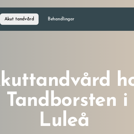
Akut tandvård
Behandlingar
kuttandvård h
Tandborsten i
Luleå