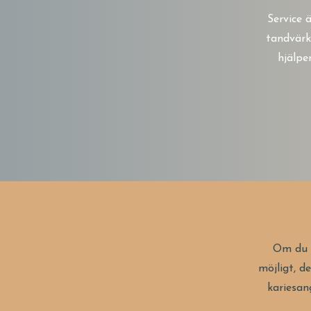
Service 
tandvärk 
hjälpe
Om du h
möjligt, d
kariesan