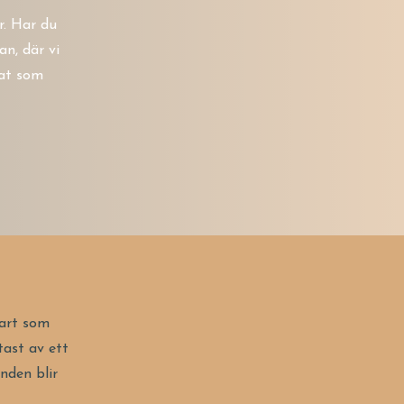
r. Har du
an, där vi
nat som
nart som
tast av ett
nden blir