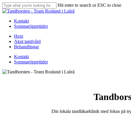
Skip
Hit enter to search or ESC to close
to
Close
main
Search
content
Kontakt
Sommaröppettider
Menu
Hem
Akut tandvård
Behandlingar
Kontakt
Sommaröppettider
Tandbors
Din lokala tandläkarklinik med fokus på tr