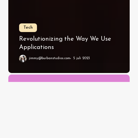
Tech
Revolutionizing the Way We Use
Applications
jimmy@burbanstudios.com
5 juli 2023
Simplifying
Life
with
Clever
Tech
Solutions