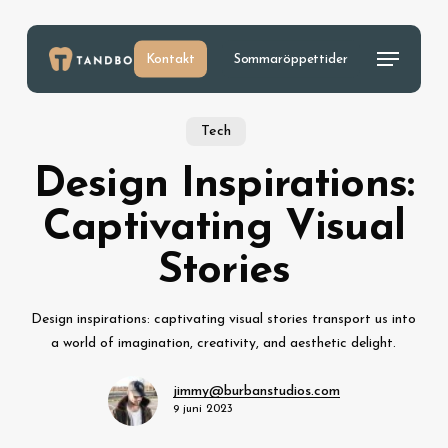
Skip
to
Menu
main
Kontakt
Sommaröppettider
content
Tech
Design Inspirations:
Captivating Visual
Stories
Design inspirations: captivating visual stories transport us into
a world of imagination, creativity, and aesthetic delight.
jimmy@burbanstudios.com
9 juni 2023